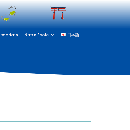
tenariats
Notre Ecole
日本語