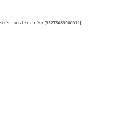
gistrée sous le numéro
[35275083000031]
.