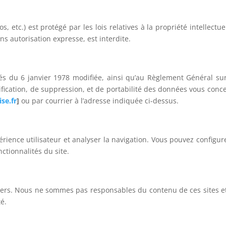
s, etc.) est protégé par les lois relatives à la propriété intellect
ans autorisation expresse, est interdite.
és du 6 janvier 1978 modifiée, ainsi qu’au Règlement Général s
tification, de suppression, et de portabilité des données vous con
se.fr
]
ou par courrier à l’adresse indiquée ci-dessus.
périence utilisateur et analyser la navigation. Vous pouvez configure
nctionnalités du site.
s tiers. Nous ne sommes pas responsables du contenu de ces sites 
té.