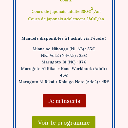
cours.
2
Cours de japonais adulte
380€
/an
Cours de japonais adolescent
280
€/an
Manuels disponibles à l’achat via l’école :
Minna no Nihongo (N1-N3)
:
55
€
NEJ Vol.2 (N4-N5)
:
25
€
Marugoto B1 (N6)
:
37
€
Marugoto A1 Rikai + Kana Workbook (Ado1)
:
45
€
Marugoto A1 Rikai + Kokugo Note (Ado2)
:
45
€
Je m'inscris
Voir le programme