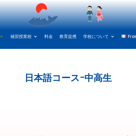
補習授業校
料金
教育提携
学校について
Fra
日本語コースｰ中高生