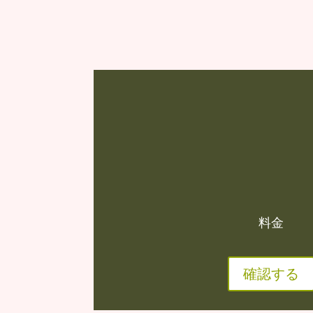
料金
確認する