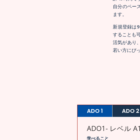
自分のペー
ます。
新規登録は
することも
活気があり
若い方にぴ
ADO 1
ADO 2
ADO1- レベル A
学べること